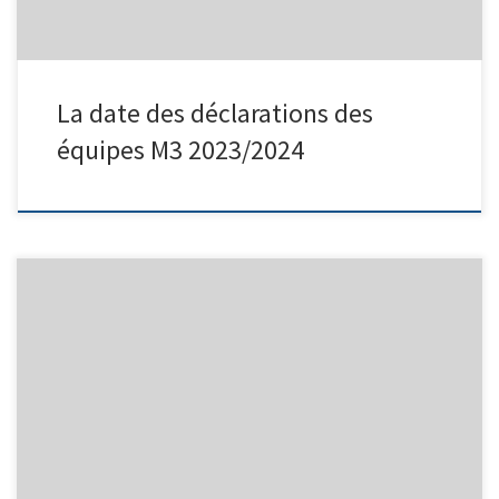
La date des déclarations des
équipes M3 2023/2024
Victoire du tir en relais Matheo Roffino et Cedric Roche 54/59
contre Pegoraro et Mana 53/59