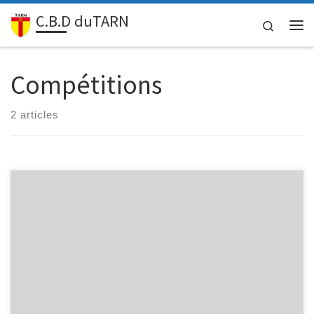
C.B.D duTARN
Passer au contenu
Search
Me
Compétitions
2 articles