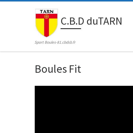
Passer au contenu
C.B.D duTARN
Sport Boules-81.cbdsb.fr
Boules Fit