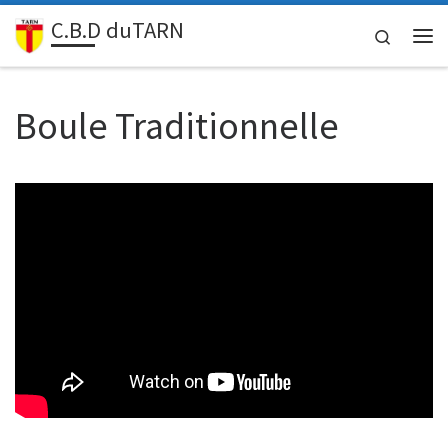
C.B.D duTARN
Passer au contenu
Search
Me
Boule Traditionnelle