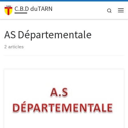
C.B.D duTARN
Passer au contenu
Search
Me
AS Départementale
2 articles