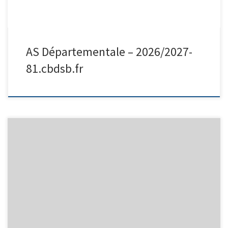
AS Départementale – 2026/2027-
81.cbdsb.fr
Les demi-finales et la finale se dérouleront le samedi 10 mai 2025
à Graulhet A 8H Une équipe sera qualifiée pour le Régional à
Aureilhan (65) le 31 mai et le 1er juin 2025 LES RENCONTRES EN
DEMI FINALE SERONT : CASTRES a battu ALBI 1 et GRAULHET a battu
[…]